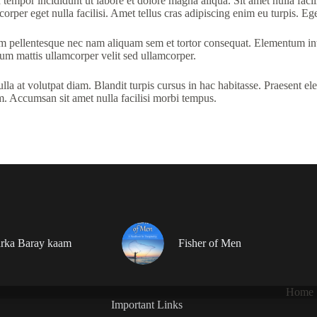
tempor incididunt ut labore et dolore magna aliqua. Sit amet nulla facil
orper eget nulla facilisi. Amet tellus cras adipiscing enim eu turpis. Ege
Quam pellentesque nec nam aliquam sem et tortor consequat. Elementum i
ulum mattis ullamcorper velit sed ullamcorper.
a at volutpat diam. Blandit turpis cursus in hac habitasse. Praesent ele
m. Accumsan sit amet nulla facilisi morbi tempus.
rka Baray kaam
Fisher of Men
Home
Important Links