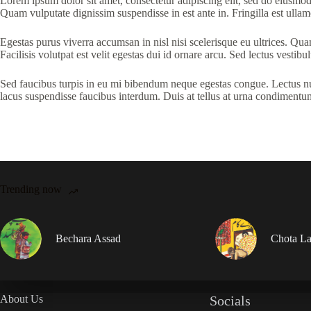
Lorem ipsum dolor sit amet, consectetur adipiscing elit, sed do eiusmod 
Quam vulputate dignissim suspendisse in est ante in. Fringilla est ullamc
Egestas purus viverra accumsan in nisl nisi scelerisque eu ultrices. 
Facilisis volutpat est velit egestas dui id ornare arcu. Sed lectus vestib
Sed faucibus turpis in eu mi bibendum neque egestas congue. Lectus null
lacus suspendisse faucibus interdum. Duis at tellus at urna condimentu
Trending now
Bechara Assad
Chota La
About Us
Socials