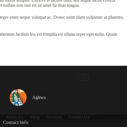
isi morbi tempus. Ultrices in iaculis nunc sed augue lacus viverra.
t nullam non nisi est sit amet facilisis magna.
nteger enim neque volutpat ac. Donec enim diam vulputate ut pharetra.
mentum facilisis leo vel fringilla est ullamcorper eget nulla. Quam
Aghwa
About Us
Shop
Services
Contact Us
Contact Info