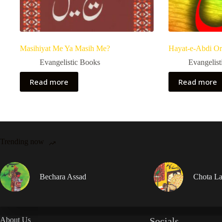
Masihiyat Me Ya Masih Me?
Hayat-e-Abdi O
Evangelistic Books
Evangelist
Read more
Read more
Trending now
Bechara Assad
Chota La
About Us
Socials