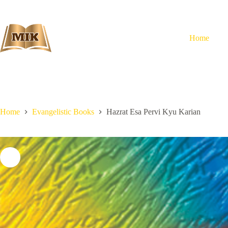
Skip
to
content
Home
Home
Evangelistic Books
Hazrat Esa Pervi Kyu Karian