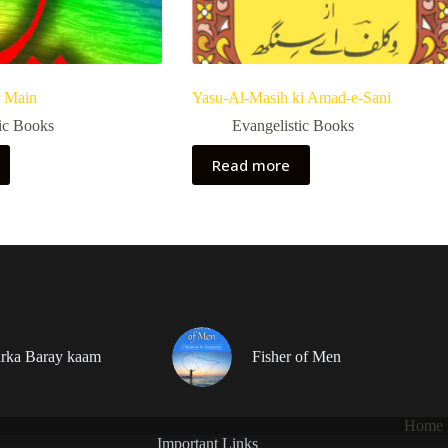
r Main
Yasu-Al-Masih ki Amad-e-Sani
ic Books
Evangelistic Books
Read more
rka Baray kaam
Fisher of Men
Home
Important Links