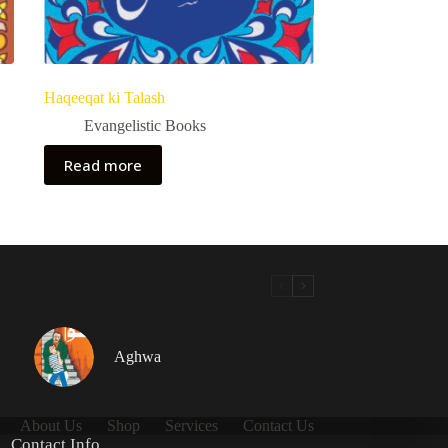
Haqeeqat ki Talash
Evangelistic Books
Read more
Aghwa
About Us
Shop
Services
Contact Us
Contact Info