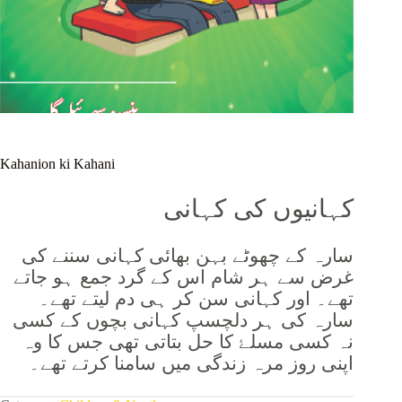
Kahanion ki Kahani
کہانیوں کی کہانی
سارہ کے چھوٹے بہن بھائی کہانی سننے کی
غرض سے ہر شام اس کے گرد جمع ہو جاتے
تھے۔ اور کہانی سن کر ہی دم لیتے تھے۔
سارہ کی ہر دلچسپ کہانی بچوں کے کسی
نہ کسی مسلۓ کا حل بتاتی تھی جس کا وہ
اپنی روز مرہ زندگی میں سامنا کرتے تھے۔