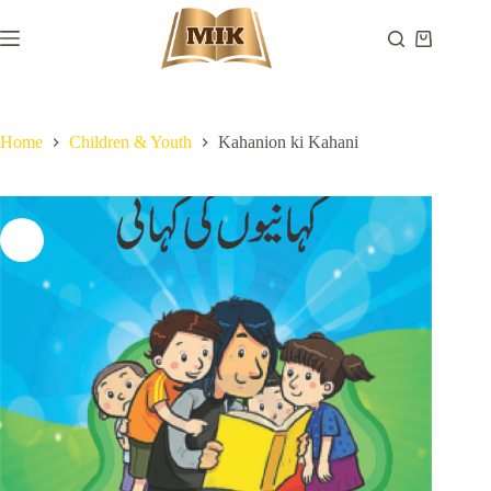
Skip
to
Shopping
content
cart
Home
Children & Youth
Kahanion ki Kahani