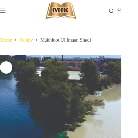
Skip
to
Shopping
content
cart
Home
Family
Makhloot Ul Imaan Shadi