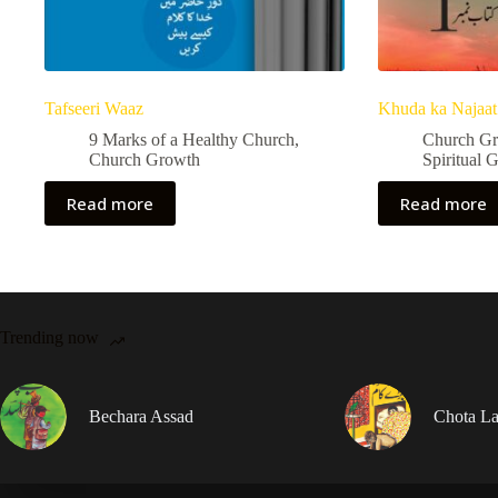
Tafseeri Waaz
Khuda ka Najaat
9 Marks of a Healthy Church
,
Church G
Church Growth
Spiritual 
Read more
Read more
Trending now
Bechara Assad
Chota La