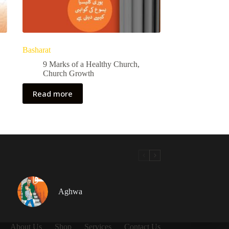
Basharat
9 Marks of a Healthy Church
,
Church Growth
Read more
Aghwa
About Us
Shop
Services
Contact Us