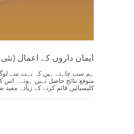
ایمان داروں کے اعمال (نئی 
ہم سب چاہتے ہیں کہ بہت سے لوگ مس
متوقع نتائج حاصل نہیں ہوتے۔ اس کت
کلیسیائیں قائم کرنے کے زیادہ مفید 