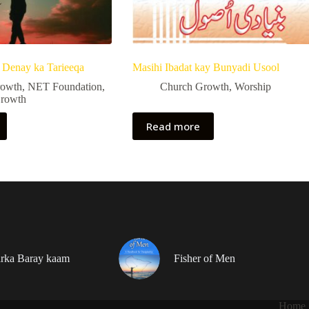
 Denay ka Tarieeqa
Masihi Ibadat kay Bunyadi Usool
rowth
,
NET Foundation
,
Church Growth
,
Worship
Growth
Read more
rka Baray kaam
Fisher of Men
Home