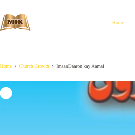
Skip
to
content
Home
Home
Church Growth
ImaanDaaron kay Aamal