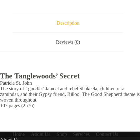
Description
Reviews (0)
The Tanglewoods’ Secret
Patricia St. John
The story of ‘ goodie ’ Jameel and rebel Shakeela, children of a
zamindar, and their Gypsy friend, Billoo. The Good Shepherd theme is
woven throughout.
107 pages (2576)
Home
About Us
Shop
Services
Contact Us
About Us