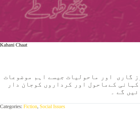
Kahani Chaat
ز گاری اور ماحولیات جیسے اہم موضوعات
 کہانی کےماحول اور کرداروں کوجان دار
ئیں گے ۔
Categories:
Fiction
,
Social Issues