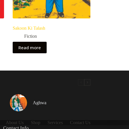
Sakoon Ki Talash
Fiction
Read more
Aghwa
About Us
Shop
Services
Contact Us
Contact Info