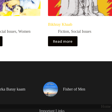
Bikhray Khaab
cial Issues
,
Women
Fiction
,
Social Issues
Read more
rka Baray kaam
Fisher of Men
Home
Important Links