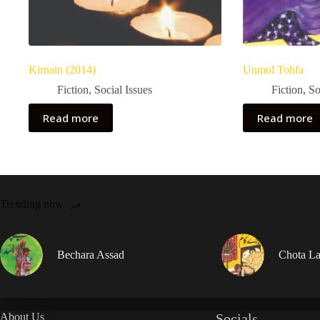
Kirnain (2014)
Unmol Tohfa
Fiction
,
Social Issues
Fiction
,
So
Read more
Read more
Trending now
Bechara Assad
Chota La
About Us
Socials