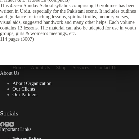
This 4-year Sunday School syllabus comprising 16 volumes has been
written in Urdu, especially for the Pakistani scene. It includes outlines
and guidance for teaching lessons, spiritual truths, memory verses,
visual aids, suggested handwork and many other helps. Each volume
contains 13 lessons. The material can also be adapted for use in youth
groups, girls & women’s meetings, etc.
114 pages (3007)
Home
About Us
Shop
Services
Contact Us
About Us
About Organization
Our Clients
Our Partners
Socials
Important Links