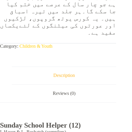
ہے جو چار سال کے عرصے میں ختم کیا
جا سکے گا۔ہر جلد میں تیرہ اسباق
ہیں۔ یہ کورس یوتھ گروپوں، لڑکیوں
اور عورتوں کی میٹنگوں کے لئےیکساں
مفید ہے۔
Category:
Children & Youth
Description
Reviews (0)
Sunday School Helper (12)
I. Hauer & L. Rusbatch (compilers)