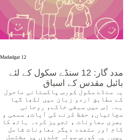
Madadgar 12
مدد گار: 12 سنڈے سکول کے لئے
بائبل مقدس کے اسباق
یہ سنڈے سکول کورس پاکستانی ماحول
کے مطابق اردو زبان میں لکھا گیا
ہے۔ اِس میں سبقی خاکے، روحانی
سچائیاں، حفظ کرنے کی آیات، سمعی و
بصری معاونات ، تجویز کردہ ہاتھ کا
کام اور متعدد دیگر معاونات شامل
ہیں۔ یہ کورس سولہ جلدوں پر مشتمل