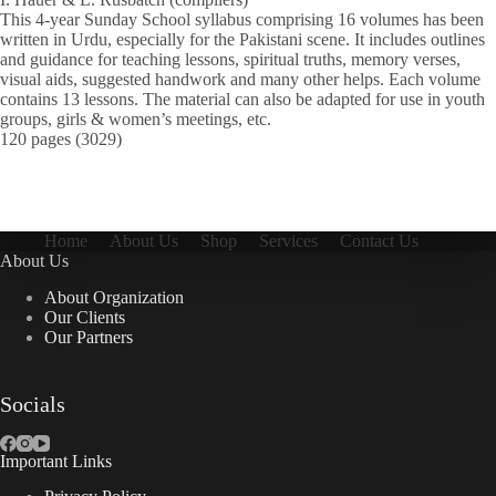
This 4-year Sunday School syllabus comprising 16 volumes has been
written in Urdu, especially for the Pakistani scene. It includes outlines
and guidance for teaching lessons, spiritual truths, memory verses,
visual aids, suggested handwork and many other helps. Each volume
contains 13 lessons. The material can also be adapted for use in youth
groups, girls & women’s meetings, etc.
120 pages (3029)
Home
About Us
Shop
Services
Contact Us
About Us
About Organization
Our Clients
Our Partners
Socials
Important Links