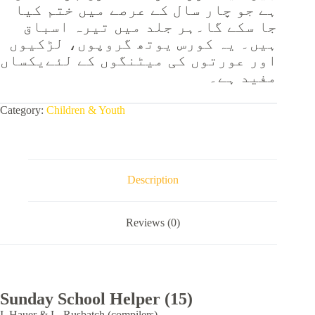
ہے جو چار سال کے عرصے میں ختم کیا
جا سکے گا۔ہر جلد میں تیرہ اسباق
ہیں۔ یہ کورس یوتھ گروپوں، لڑکیوں
اور عورتوں کی میٹنگوں کے لئےیکساں
مفید ہے۔
Category:
Children & Youth
Description
Reviews (0)
Sunday School Helper (15)
I. Hauer & L. Rusbatch (compilers)