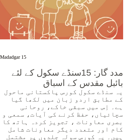
Madadgar 15
مدد گار: 15سنڈے سکول کے لئے
بائبل مقدس کے اسباق
یہ سنڈے سکول کورس پاکستانی ماحول
کے مطابق اردو زبان میں لکھا گیا
ہے۔ اِس میں سبقی خاکے، روحانی
سچائیاں، حفظ کرنے کی آیات، سمعی و
بصری معاونات ، تجویز کردہ ہاتھ کا
کام اور متعدد دیگر معاونات شامل
ہیں۔ یہ کورس سولہ جلدوں پر مشتمل