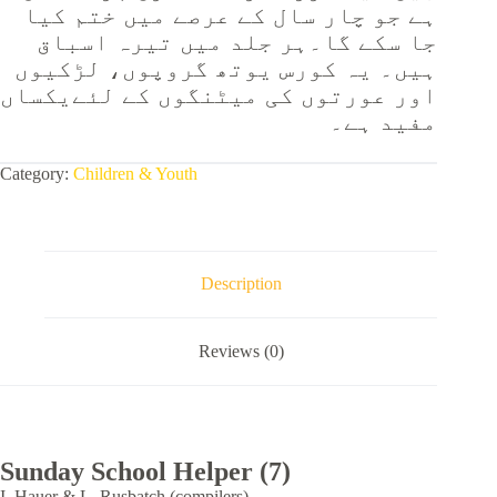
ہے جو چار سال کے عرصے میں ختم کیا
جا سکے گا۔ہر جلد میں تیرہ اسباق
ہیں۔ یہ کورس یوتھ گروپوں، لڑکیوں
اور عورتوں کی میٹنگوں کے لئےیکساں
مفید ہے۔
Category:
Children & Youth
Description
Reviews (0)
Sunday School Helper (7)
I. Hauer & L. Rusbatch (compilers)