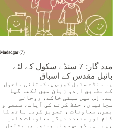
Madadgar (7)
مدد گار: 7 سنڈے سکول کے لئے
بائبل مقدس کے اسباق
یہ سنڈے سکول کورس پاکستانی ماحول
کے مطابق اردو زبان میں لکھا گیا
ہے۔ اِس میں سبقی خاکے، روحانی
سچائیاں، حفظ کرنے کی آیات، سمعی و
بصری معاونات ، تجویز کردہ ہاتھ کا
کام اور متعدد دیگر معاونات شامل
ہیں۔ یہ کورس سولہ جلدوں پر مشتمل