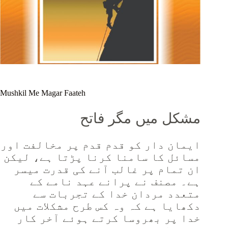
Mushkil Me Magar Faateh
مشکل میں مگر فاتح
ایمان دار کو قدم قدم پر مخالفت اور
مسائل کا سامنا کرنا پڑتا ہے، لیکن
ان تمام پر غالب آنے کی قدرت میسر
ہے۔ مصنف نے پرانے عہد نامے کے
متعدد مردان خدا کے تجربات سے
دکھایا ہے کہ وہ کس طرح مشکلات میں
خدا پر بھروسا کرتے ہوئے آخر کار