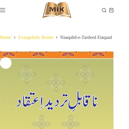
Skip
to
Shopping
content
cart
Home
Evangelistic Books
Naaqabil-e-Tardeed Etaqaad