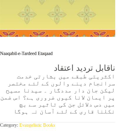
Naaqabil-e-Tardeed Etaqaad
ناقابل تردید اعتقاد
اکثریتی طبقے میں بشارتی خدمت
سرانجام دینے والوں کے لئے مختصر
لیکن جان دار مددگار ۔ سیدنا مسیح
پر ایمان لانا کیوں ضروری ہے؟ اس ضمن
میں دس دلائل جن کی تاثیر سے بچ
نکلنا قاری کے لئے آسان
نہ ہوگا
Category:
Evangelistic Books