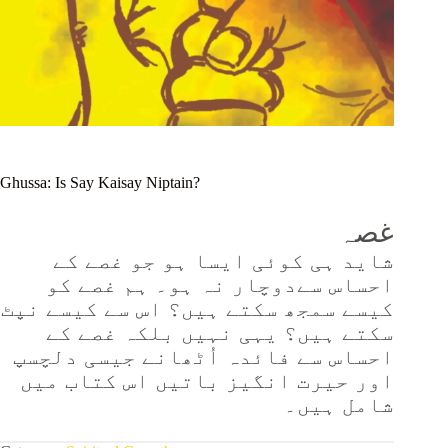
Ghussa: Is Say Kaisay Niptain?
غصہ
شاید ہی کوئی ایسا ہو جو غصے کے
احساس سےدوچار نہ ہو۔ ہم غصے کو
کیسے سمجھ سکتے ہیں؟ اس سے کیسے نپٹ
سکتے ہیں؟ یہی نہیں بلکہ غصے کے
احساس سے فائدہ اُٹھانے جیسی دلچسپ
اور حیرت انگیز باتیں اس کتاب میں
شامل ہیں۔