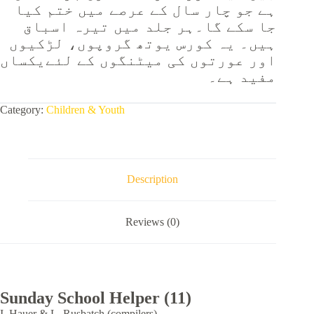
ہے جو چار سال کے عرصے میں ختم کیا
جا سکے گا۔ہر جلد میں تیرہ اسباق
ہیں۔ یہ کورس یوتھ گروپوں، لڑکیوں
اور عورتوں کی میٹنگوں کے لئےیکساں
مفید ہے۔
Category:
Children & Youth
Description
Reviews (0)
Sunday School Helper (11)
I. Hauer & L. Rusbatch (compilers)