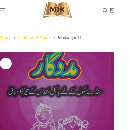
Skip
to
Shopping
content
cart
Home
Children & Youth
Madadgar 11