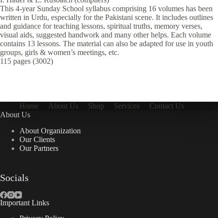
This 4-year Sunday School syllabus comprising 16 volumes has been
written in Urdu, especially for the Pakistani scene. It includes outlines
and guidance for teaching lessons, spiritual truths, memory verses,
visual aids, suggested handwork and many other helps. Each volume
contains 13 lessons. The material can also be adapted for use in youth
groups, girls & women’s meetings, etc.
115 pages (3002)
Home
About Us
Shop
Services
Contact Us
About Us
About Organization
Our Clients
Our Partners
Socials
Important Links