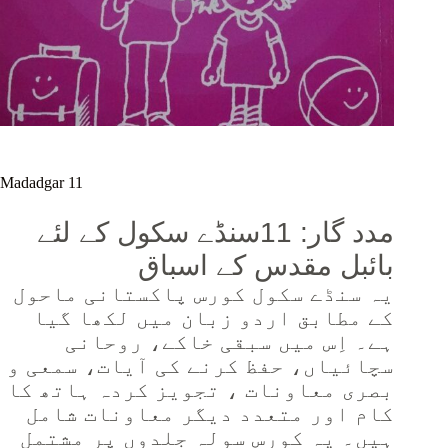
Madadgar 11
مدد گار: 11سنڈے سکول کے لئے
بائبل مقدس کے اسباق
یہ سنڈے سکول کورس پاکستانی ماحول
کے مطابق اردو زبان میں لکھا گیا
ہے۔ اِس میں سبقی خاکے، روحانی
سچائیاں، حفظ کرنے کی آیات، سمعی و
بصری معاونات ، تجویز کردہ ہاتھ کا
کام اور متعدد دیگر معاونات شامل
ہیں۔ یہ کورس سولہ جلدوں پر مشتمل