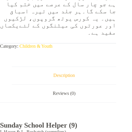
ہے جو چار سال کے عرصے میں ختم کیا
جا سکے گا۔ہر جلد میں تیرہ اسباق
ہیں۔ یہ کورس یوتھ گروپوں، لڑکیوں
اور عورتوں کی میٹنگوں کے لئےیکساں
مفید ہے۔
Category:
Children & Youth
Description
Reviews (0)
Sunday School Helper (9)
I. Hauer & L. Rusbatch (compilers)