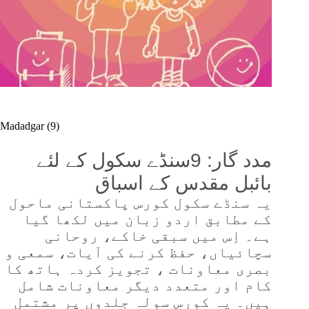
Madadgar (9)
مدد گار: 9سنڈے سکول کے لئے
بائبل مقدس کے اسباق
یہ سنڈے سکول کورس پاکستانی ماحول
کے مطابق اردو زبان میں لکھا گیا
ہے۔ اِس میں سبقی خاکے، روحانی
سچائیاں، حفظ کرنے کی آیات، سمعی و
بصری معاونات ، تجویز کردہ ہاتھ کا
کام اور متعدد دیگر معاونات شامل
ہیں۔ یہ کورس سولہ جلدوں پر مشتمل