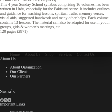
This 4-year Sunday School syllabus comprising 16 volumes has been
written in Urdu, especially for the Pakistani scene. It includes outlines
and guidance for teaching lessons, spiritual truths, memory verses,
visual aids, suggested handwork and many other helps. Each volume
contains 13 lessons. The material can also be adapted for use in youth
groups, girls & women’s meetings, etc.
120 pages (2971)
Home
About Us
Shop
Services
Contact Us
About Us
About Organization
Our Clients
Our Partners
Socials
Important Links