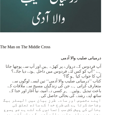
The Man on The Middle Cross
درمیانی صلیب والا آدمی
آپ فردوس کے دروازے پر کھڑے ہیں اور آپ سے پوچھا جاتا
ہے ’’آپ کو کس لئے فردوس میں داخل ہونے دیا جائے؟
آپ کا جواب کیا ہو گا؟
کتاب ’’درمیانی صلیب والا آدمی‘‘ تین ایسے لوگوں سے
متعارف کراتی ہے جن کی زندگیاں مسیح سے ملاقات کے
باعث تبدیل ہوئیں۔ ہر کسی نے اُمید، نیا آغاز اور خدا کے
ساتھ اپنے رشتے کی بحالی حاصل کی۔
اپنے مخصوص اور سادہ طرزِ بیان میں الیسٹر بیگ
وضاحت کرتا ہے کس طرح خدا کے ساتھ تعلق کی
بحالی کی پیش کش سب اِنسانوں کے لئے ہے جو یسوع
یعنی درمیانی صلیب والے آدمی کے پاس آتے ہیں۔