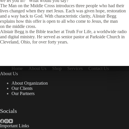
we let you in?” What would you say?
The Man on the Middle Cross introduces three people who had their
lives changed when they met Jesus. Each was given hope, restoration
and a way back to God. With characteristic clarity, Alistair Begg
explains how this offer is open to all who come to Jesus, the man
on the middle cross.
Alistair Begg is the Bible teacher at Truth For Life, a worldwide radio
and digital ministry. He served as senior pastor at Parkside Church in
Cleveland, Ohio, for over forty years.
Home
About Us
Shop
Services
Contact Us
About Us
About Organization
Our Clients
Our Partners
Socials
Important Links