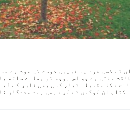
ن کے کسی فرد یا قریبی دوست کی موت بے حس
طاقت ملتی ہے جو اس بوجھ کو ہمارے ساتھ 
انحے کا مقابلہ کیا، کسی بھی قاری کے لیے
 کتاب ان لوگوں کے لیے بھی بہت مددگار ثا