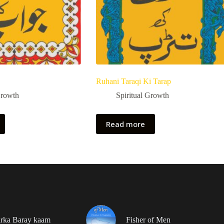
Ruhani Taraqi Ki Tarap
Growth
Spiritual Growth
Read more
rka Baray kaam
Fisher of Men