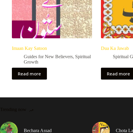
Imaan Kay Satoon
Dua Ka Jawab
Guides for New Believers
,
Spiritual
Spiritual 
Growth
Read more
Read more
Trending now
Bechara Assad
Chota La