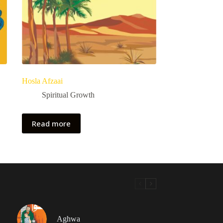
Hosla Afzaai
Spiritual Growth
Read more
Aghwa