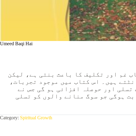
Umeed Baqi Hai
اب غم اور تکلیف کا باعث بنتی ہے، لیکن
بانٹتے ہیں۔ اس کتاب میں موجود تجربات
 تسلی اور حوصلہ افزائی ہو گی جس نے
بت ہوگی جو سوگ منانے والوں کو تسلی
Category:
Spiritual Growth